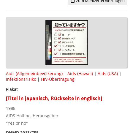
Zum Merkzettel hinzufügen
Aids (Allgemeinbevölkerung)
|
Aids (Hawaii)
|
Aids (USA)
|
Infektionsrisiko
|
HIV-Übertragung
Plakat
[Titel in japanisch, Rückseite in englisch]
1988
AIDS Hotline, Herausgeber
"Yes or no"
DHMD 2013/755