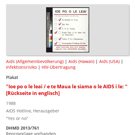
Aids (Allgemeinbevölkerung)
|
Aids (Hawaii)
|
Aids (USA)
|
Infektionsrisiko
|
HIV-Übertragung
Plakat
"Ioe po o le leai / e te Maua le siama o le AIDS i le: "
[Rückseite in englisch]
1988
AIDS Hotline, Herausgeber
"Yes or no"
DHMD 2013/761
Reprovorlage vorhanden