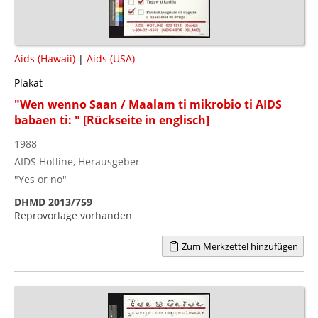
Aids (Hawaii)
|
Aids (USA)
Plakat
"Wen wenno Saan / Maalam ti mikrobio ti AIDS
babaen ti: " [Rückseite in englisch]
1988
AIDS Hotline, Herausgeber
"Yes or no"
DHMD 2013/759
Reprovorlage vorhanden
Zum Merkzettel hinzufügen