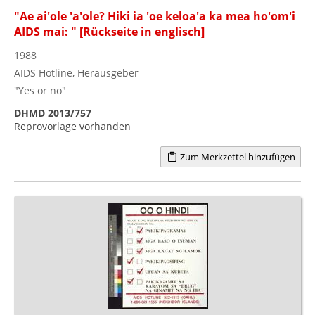
"Ae ai'ole 'a'ole? Hiki ia 'oe keloa'a ka mea ho'om'i
AIDS mai: " [Rückseite in englisch]
1988
AIDS Hotline, Herausgeber
"Yes or no"
DHMD 2013/757
Reprovorlage vorhanden
Zum Merkzettel hinzufügen