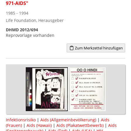
971-AIDS"
1985 - 1994
Life Foundation, Herausgeber
DHMD 2012/694
Reprovorlage vorhanden
Zum Merkzettel hinzufügen
Infektionsrisiko
|
Aids (Allgemeinbevölkerung)
|
Aids
(Frauen)
|
Aids (Hawaii)
|
Aids (Plakatwettbewerb)
|
Aids
(Spritzengebrauch)
|
Aids (Tod)
|
Aids (USA)
|
HIV-