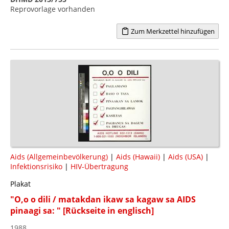
Reprovorlage vorhanden
Zum Merkzettel hinzufügen
Aids (Allgemeinbevölkerung)
|
Aids (Hawaii)
|
Aids (USA)
|
Infektionsrisiko
|
HIV-Übertragung
Plakat
"O,o o dili / matakdan ikaw sa kagaw sa AIDS
pinaagi sa: " [Rückseite in englisch]
1988