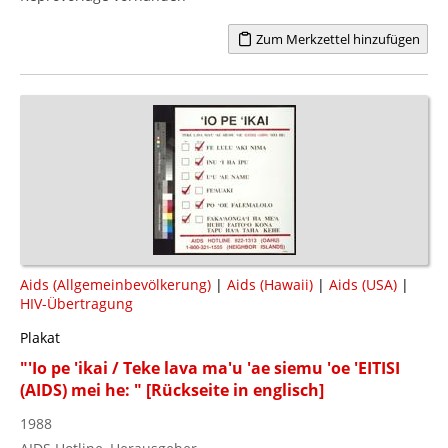
Zum Merkzettel hinzufügen
Aids (Allgemeinbevölkerung)
|
Aids (Hawaii)
|
Aids (USA)
|
HIV-Übertragung
Plakat
"'Io pe 'ikai / Teke lava ma'u 'ae siemu 'oe 'EITISI
(AIDS) mei he: " [Rückseite in englisch]
1988