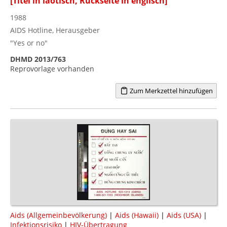
[Titel in laotisch, Rückseite in englisch]
1988
AIDS Hotline, Herausgeber
"Yes or no"
DHMD 2013/763
Reprovorlage vorhanden
Zum Merkzettel hinzufügen
Aids (Allgemeinbevölkerung)
|
Aids (Hawaii)
|
Aids (USA)
|
Infektionsrisiko
|
HIV-Übertragung