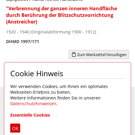
"Verbrennung der ganzen inneren Handfläche
durch Berührung der Blitzschutzvorrichtung
(Anstreicher)
1920 - 1940 (Originalabformung 1900 - 1912)
DHMD 1997/171
Zum Merkzettel hinzufügen
Cookie Hinweis
Seite 1 von 4
1
2
3
4
>
Wir verwenden Cookies, um Ihnen ein optimales
Webseiten-Erlebnis zu bieten.
Weitere Informationen finden Sie in unseren
Eine Seite des
Deutschen Hygiene-Museums
Datenschutzhinweisen
.
Unsere Social Media Kanäle:
Essentielle Cookies
Impressum
|
Datenschutz
OK