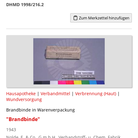
DHMD 1998/216.2
Zum Merkzettel hinzufügen
Hausapotheke
|
Verbandmittel
|
Verbrennung (Haut)
|
Wundversorgung
Brandbinde in Warenverpackung
"Brandbinde"
1943
Nolde, E. & Co., G.m.b.H., Verbandstoff- u. Chem. Fabrik,