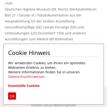
1926
Deutsches Hygiene-Museum (Dt. Reich), Werkstatt/Album
Bild 21 / Gesolei IX / Fotodokumentation aus der
Hauptabteilung SO der Großen Ausstellung
Gesundheitspflege (GE) soziale Fürsorge (SO) und
Leibesübungen (LEI) Düsseldorf 1926 und anderen
Ausstellungen zum Alkohol (80 Bildmotive)
DHMD 2014/318.21
Cookie Hinweis
Reprovorlage vorhanden
Zum Merkzettel hinzufügen
Wir verwenden Cookies, um Ihnen ein optimales
Webseiten-Erlebnis zu bieten.
Weitere Informationen finden Sie in unseren
Datenschutzhinweisen
.
Seite 1 von 5
1
2
3
4
5
>
Essentielle Cookies
OK
Eine Seite des
Deutschen Hygiene-Museums
Unsere Social Media Kanäle: