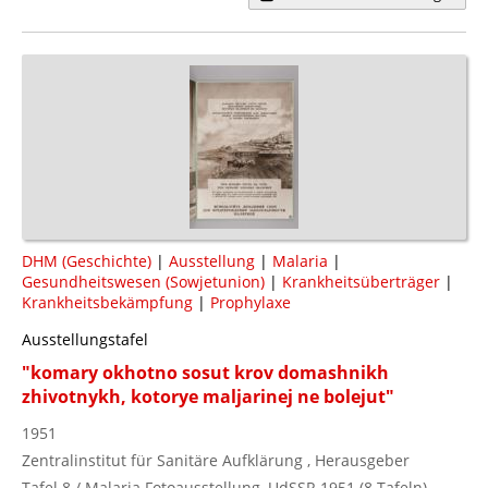
DHM (Geschichte)
|
Ausstellung
|
Malaria
|
Gesundheitswesen (Sowjetunion)
|
Krankheitsüberträger
|
Krankheitsbekämpfung
|
Prophylaxe
Ausstellungstafel
"komary okhotno sosut krov domashnikh
zhivotnykh, kotorye maljarinej ne bolejut"
1951
Zentralinstitut für Sanitäre Aufklärung , Herausgeber
Tafel 8 / Malaria Fotoausstellung, UdSSR 1951 (8 Tafeln)