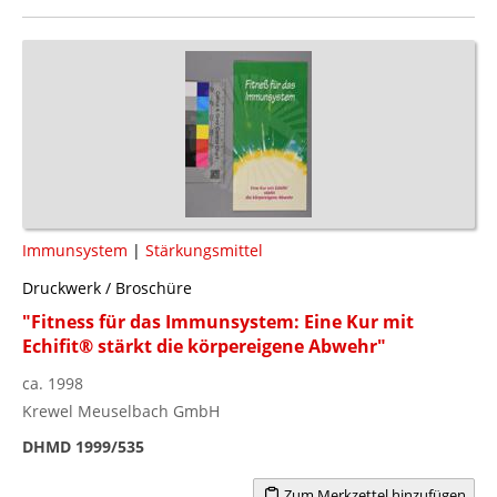
Immunsystem
|
Stärkungsmittel
Druckwerk / Broschüre
"Fitness für das Immunsystem: Eine Kur mit
Echifit® stärkt die körpereigene Abwehr"
ca. 1998
Krewel Meuselbach GmbH
DHMD 1999/535
Zum Merkzettel hinzufügen