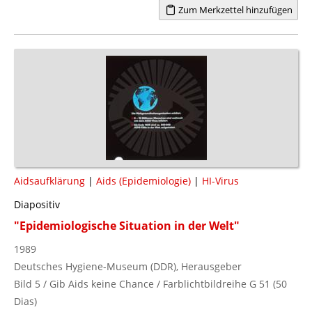
Zum Merkzettel hinzufügen
Aidsaufklärung
|
Aids (Epidemiologie)
|
HI-Virus
Diapositiv
"Epidemiologische Situation in der Welt"
1989
Deutsches Hygiene-Museum (DDR), Herausgeber
Bild 5 / Gib Aids keine Chance / Farblichtbildreihe G 51 (50
Dias)