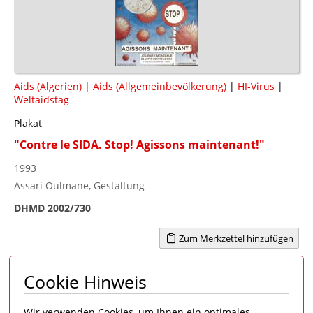
Aids (Algerien)
|
Aids (Allgemeinbevölkerung)
|
HI-Virus
|
Weltaidstag
Plakat
"Contre le SIDA. Stop! Agissons maintenant!"
1993
Assari Oulmane, Gestaltung
DHMD 2002/730
Zum Merkzettel hinzufügen
Cookie Hinweis
Seite 1 von 3
1
2
3
>
Wir verwenden Cookies, um Ihnen ein optimales