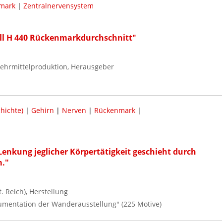
mark
|
Zentralnervensystem
ll H 440 Rückenmarkdurchschnitt"
ehrmittelproduktion, Herausgeber
hichte)
|
Gehirn
|
Nerven
|
Rückenmark
|
Lenkung jeglicher Körpertätigkeit geschieht durch
m."
 Reich), Herstellung
okumentation der Wanderausstellung" (225 Motive)