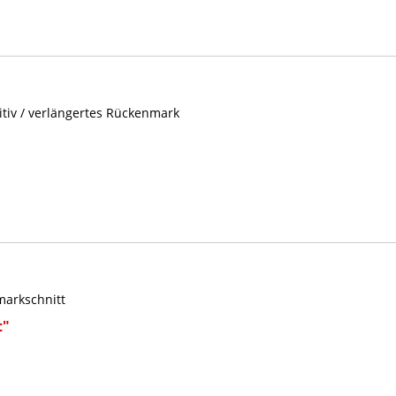
tiv / verlängertes Rückenmark
markschnitt
t"