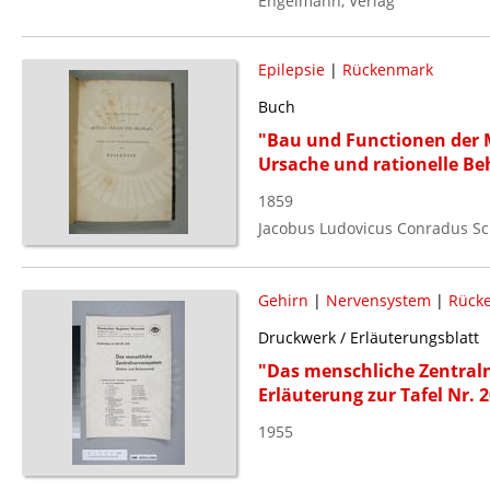
Engelmann, Verlag
Epilepsie
|
Rückenmark
Buch
"Bau und Functionen der 
Ursache und rationelle Be
1859
Jacobus Ludovicus Conradus Sch
Gehirn
|
Nervensystem
|
Rück
Druckwerk / Erläuterungsblatt
"Das menschliche Zentral
Erläuterung zur Tafel Nr. 
1955