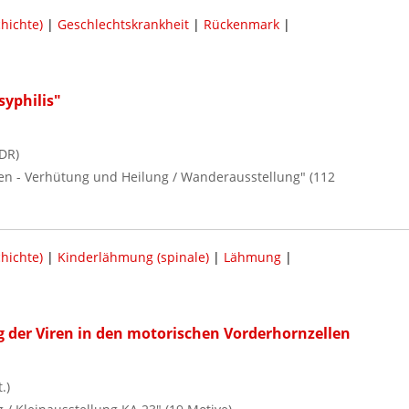
hichte)
|
Geschlechtskrankheit
|
Rückenmark
|
syphilis"
DR)
ten - Verhütung und Heilung / Wanderausstellung" (112
hichte)
|
Kinderlähmung (spinale)
|
Lähmung
|
g der Viren in den motorischen Vorderhornzellen
.)