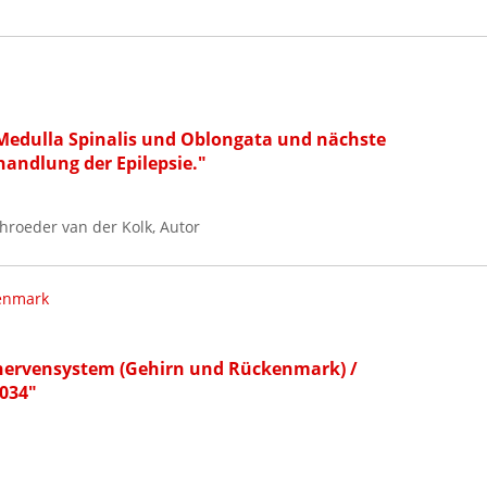
Medulla Spinalis und Oblongata und nächste
handlung der Epilepsie."
roeder van der Kolk, Autor
enmark
nervensystem (Gehirn und Rückenmark) /
2034"