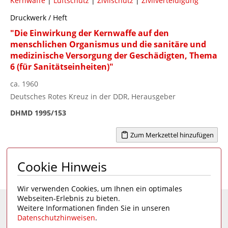
Kernwaffe
|
Luftschutz
|
Zivilschutz
|
Zivilverteidigung
Druckwerk / Heft
"Die Einwirkung der Kernwaffe auf den
menschlichen Organismus und die sanitäre und
medizinische Versorgung der Geschädigten, Thema
6 (für Sanitätseinheiten)"
ca. 1960
Deutsches Rotes Kreuz in der DDR, Herausgeber
DHMD 1995/153
Zum Merkzettel hinzufügen
Cookie Hinweis
Seite 1 von 6
1
2
3
4
...
6
>
Wir verwenden Cookies, um Ihnen ein optimales
Webseiten-Erlebnis zu bieten.
Weitere Informationen finden Sie in unseren
Eine Seite des
Deutschen Hygiene-Museums
Datenschutzhinweisen
.
Unsere Social Media Kanäle: