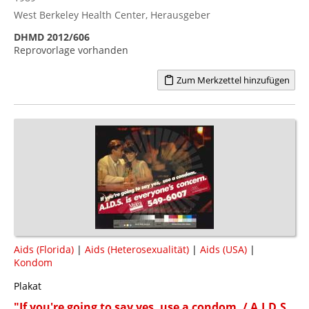
West Berkeley Health Center, Herausgeber
DHMD 2012/606
Reprovorlage vorhanden
Zum Merkzettel hinzufügen
Aids (Florida)
|
Aids (Heterosexualität)
|
Aids (USA)
|
Kondom
Plakat
"If you're going to say yes, use a condom. / A.I.D.S.