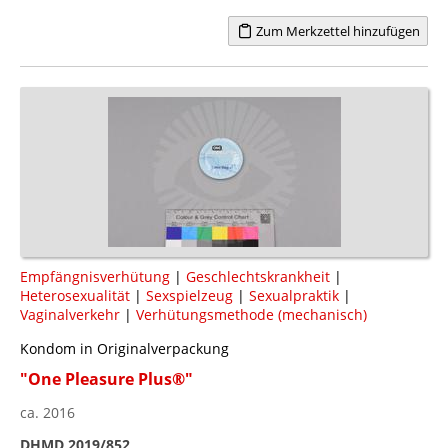
Zum Merkzettel hinzufügen
Empfängnisverhütung
|
Geschlechtskrankheit
|
Heterosexualität
|
Sexspielzeug
|
Sexualpraktik
|
Vaginalverkehr
|
Verhütungsmethode (mechanisch)
Kondom in Originalverpackung
"One Pleasure Plus®"
ca. 2016
DHMD 2019/852