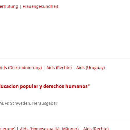
erhütung
|
Frauengesundheit
Aids (Diskriminierung)
|
Aids (Rechte)
|
Aids (Uruguay)
Educacion popular y derechos humanos"
(ABF); Schweden, Herausgeber
nierung)
|
Aids (Homosexualität Männer)
|
Aids (Rechte)