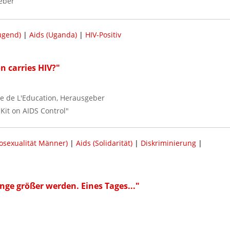
eber
ugend)
|
Aids (Uganda)
|
HIV-Positiv
n carries HIV?"
re de L'Education, Herausgeber
Kit on AIDS Control"
osexualität Männer)
|
Aids (Solidarität)
|
Diskriminierung
|
unge größer werden. Eines Tages..."