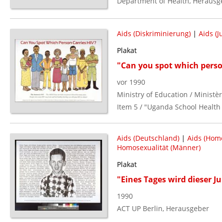
Department of Health, Herausg
Aids (Diskriminierung)
|
Aids (J
Plakat
"Can you spot which perso
vor 1990
Ministry of Education / Ministè
Item 5 / "Uganda School Health 
Aids (Deutschland)
|
Aids (Hom
Homosexualität (Männer)
Plakat
"Eines Tages wird dieser J
1990
ACT UP Berlin, Herausgeber