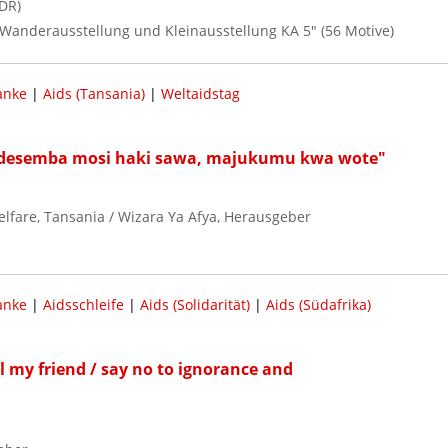
DR)
r Wanderausstellung und Kleinausstellung KA 5" (56 Motive)
anke
|
Aids (Tansania)
|
Weltaidstag
i desemba mosi haki sawa, majukumu kwa wote"
elfare, Tansania / Wizara Ya Afya, Herausgeber
anke
|
Aidsschleife
|
Aids (Solidarität)
|
Aids (Südafrika)
ll my friend / say no to ignorance and