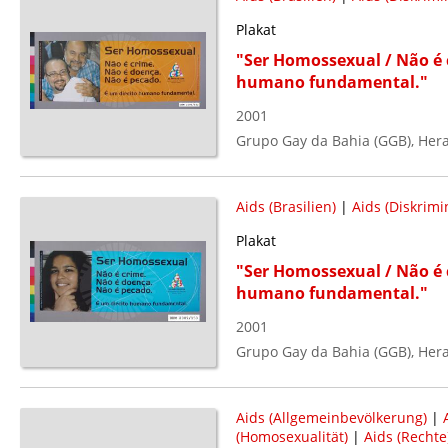
Plakat
"Ser Homossexual / Não é 
humano fundamental."
2001
Grupo Gay da Bahia (GGB), Her
Aids (Brasilien)
|
Aids (Diskrimi
Plakat
"Ser Homossexual / Não é 
humano fundamental."
2001
Grupo Gay da Bahia (GGB), Her
Aids (Allgemeinbevölkerung)
|
(Homosexualität)
|
Aids (Rechte