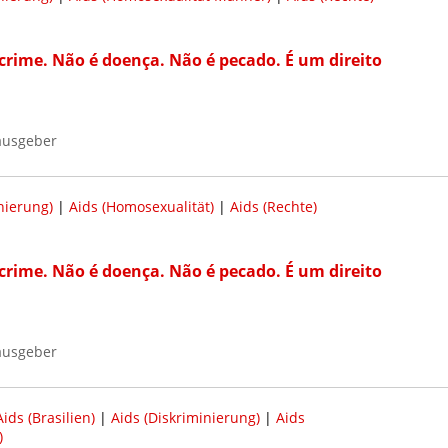
crime. Não é doença. Não é pecado. É um direito
ausgeber
nierung)
|
Aids (Homosexualität)
|
Aids (Rechte)
crime. Não é doença. Não é pecado. É um direito
ausgeber
Aids (Brasilien)
|
Aids (Diskriminierung)
|
Aids
)