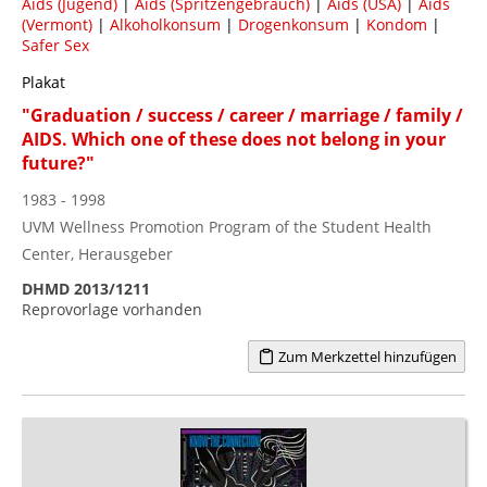
Aids (Jugend)
|
Aids (Spritzengebrauch)
|
Aids (USA)
|
Aids
(Vermont)
|
Alkoholkonsum
|
Drogenkonsum
|
Kondom
|
Safer Sex
Plakat
"Graduation / success / career / marriage / family /
AIDS. Which one of these does not belong in your
future?"
1983 - 1998
UVM Wellness Promotion Program of the Student Health
Center, Herausgeber
DHMD 2013/1211
Reprovorlage vorhanden
Zum Merkzettel hinzufügen