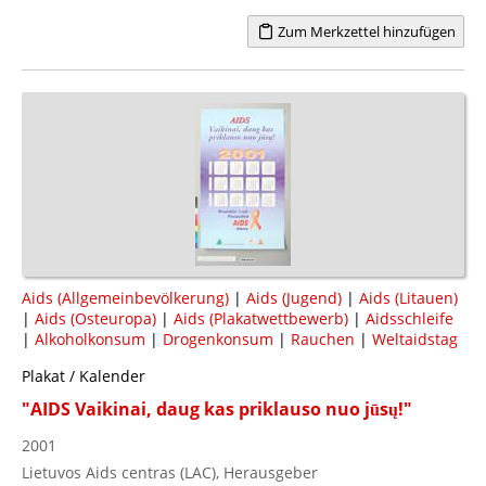
Zum Merkzettel hinzufügen
Aids (Allgemeinbevölkerung)
|
Aids (Jugend)
|
Aids (Litauen)
|
Aids (Osteuropa)
|
Aids (Plakatwettbewerb)
|
Aidsschleife
|
Alkoholkonsum
|
Drogenkonsum
|
Rauchen
|
Weltaidstag
Plakat / Kalender
"AIDS Vaikinai, daug kas priklauso nuo jūsų!"
2001
Lietuvos Aids centras (LAC), Herausgeber