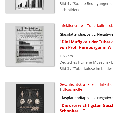
Bild 4 / "Soziale Bedingungen d
Lichtbilder)
Infektionsrate
|
Tuberkulinpro
Glasplattendiapositiv, Negativ
"Die Häufigkeit der Tuber
von Prof. Hamburger in Wi
1927/28
Deutsches Hygiene-Museum / L
Bild 3 / "Tuberkulose im Kindesa
Geschlechtskrankheit
|
Infekti
|
Ulcus molle
Glasplattendiapositiv, Negativ
"Die drei wichtigsten Gesc
Schanker ..."