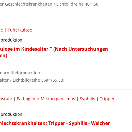
er Geschlechtskrankheiten / Lichtbildreihe 40" (58
be
|
Tuberkulose
reproduktion
kulose im Kindesalter." (Nach Untersuchungen
en)
ehrmittelproduktion
lter / Lichtbildreihe 56a" (55 LB)
onsrate
|
Pathogener Mikroorganismus
|
Syphilis
|
Tripper
reproduktion
hlechtskrankheiten: Tripper - Syphilis - Weicher