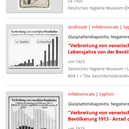
ca.1920
Deutsches Hygiene-Museum (Dt.
Großstadt
|
Infektionsrate
|
Syp
Glasplattendiapositiv, Negativ
"Verbreitung von venerisc
Lebensjahre von der Bevöl
um 1923
Deutsches Hygiene-Museum / L
Bild 1 / "Die Geschlechtskrankhe
Infektionsrate
|
Syphilis
Glasplattendiapositiv, Negativ
"Verbreitung von veneris
Bevölkerung 1913 - Anteil d
um 1923